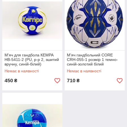
М'яч для гандбола КЕМРА
М'яч гандбольний CORE
HB-5411-2 (PU, р-р 2, зшитий
CRH-055-1 розмір 1 темно-
вручну, синій-білий)
синій-золотий білий
Немає в наявності
Немає в наявності
450
710
₴
₴