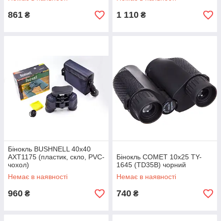
861
1 110
₴
₴
Бінокль BUSHNELL 40х40
AXT1175 (пластик, скло, PVC-
Бінокль COMET 10x25 TY-
чохол)
1645 (TD35B) чорний
Немає в наявності
Немає в наявності
960
740
₴
₴