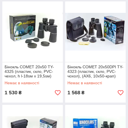
Бінокль COMET 20x50 TY-
Бінокль COMET 20х50DPI TY-
4325 (пластик, скло, PVC-
4323 (пластик, скло, PVC-
чехол, h l-18sм х 19,5sм)
чохол), (AX6, 10х50-крап)
(AX14, 7х50-тонч)
Немає в наявності
Немає в наявності
1 530
1 568
₴
₴