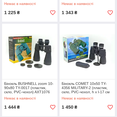
Немає в наявності
Немає в наявності
1 225
1 343
₴
₴
Бінокль BUSHNELL zoom 10-
Бінокль COMET 10х50 TY-
90х80 TY-0017 (пластик,
4356 MILITARY-2 (пластик,
скло, PVC-чохол) AXT1076
скло, PVC-чохол, h х l-17 см
х19 см), (TY-50CT,10х50)
Немає в наявності
Немає в наявності
1 444
1 450
₴
₴