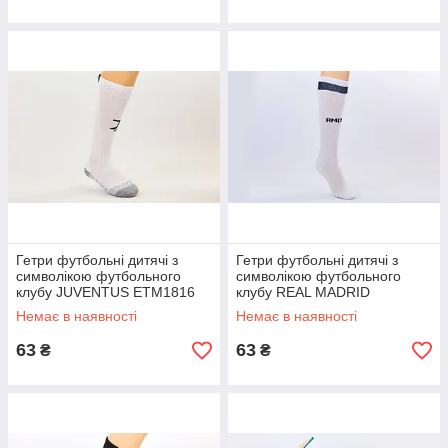
Гетри футбольні дитячі з
Гетри футбольні дитячі з
символікою футбольного
символікою футбольного
клубу JUVENTUS ETM1816
клубу REAL MADRID
(терилен, 27-34, кольори в
ETM1702 (27-34, кольори в
Немає в наявності
Немає в наявності
асортименті)
асортименті)
63
63
₴
₴