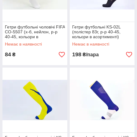
Гетри футбольні чоловічі FIFA
Гетри футбольні KS-02L
CO-5507 (х-б, нейлон, р-р
(полістер 83г, р-р 40-45,
40-45, кольори в
кольори в асортименті)
асортименті)
Немає в наявності
Немає в наявності
84
198
₴
₴/пара