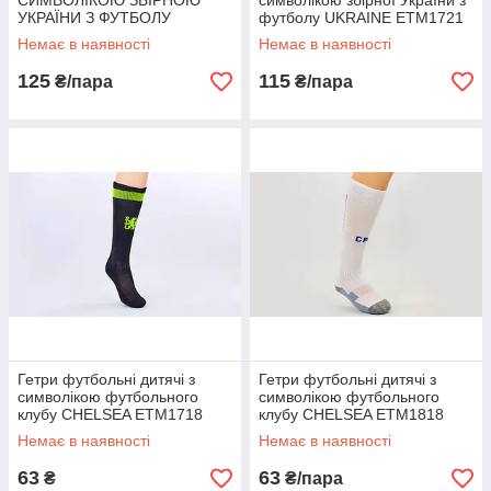
СИМВОЛІКОЮ ЗБІРНОЮ
символікою збірної України з
УКРАЇНИ З ФУТБОЛУ
футболу UKRAINE ETM1721
UKRAINE ETM1720 (27-34,
(27-34, синій-жовт)
Немає в наявності
Немає в наявності
ЖОВТИЙ-СИН)
125
115
₴/пара
₴/пара
Гетри футбольні дитячі з
Гетри футбольні дитячі з
символікою футбольного
символікою футбольного
клубу CHELSEA ETM1718
клубу CHELSEA ETM1818
(терилен, р-р 27-34, кольору
(терилен, 27-34, кольори в
Немає в наявності
Немає в наявності
в асортименті)
асортименті)
63
63
₴
₴/пара