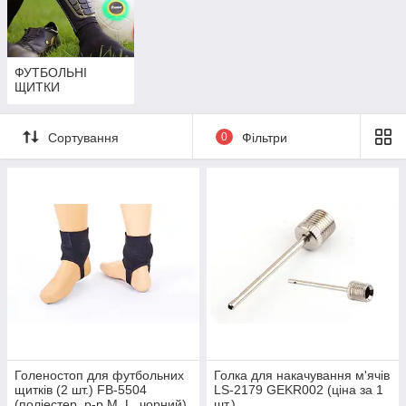
ФУТБОЛЬНІ
ЩИТКИ
Сортування
0
Фільтри
Голеностоп для футбольних
Голка для накачування м'ячів
щитків (2 шт.) FB-5504
LS-2179 GEKR002 (ціна за 1
(поліестер, р-р M, L, чорний)
шт.)