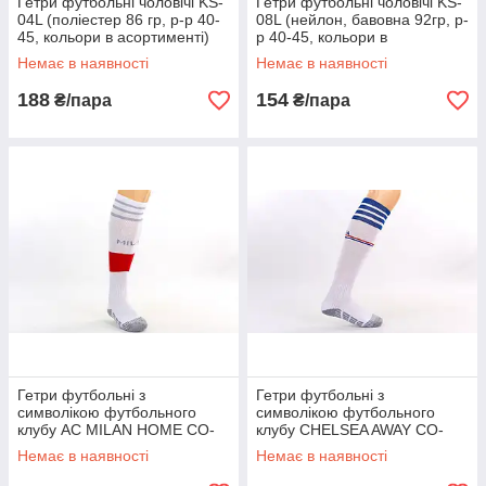
Гетри футбольні чоловічі KS-
Гетри футбольні чоловічі KS-
04L (поліестер 86 гр, р-р 40-
08L (нейлон, бавовна 92гр, р-
45, кольори в асортименті)
р 40-45, кольори в
асортименті)
Немає в наявності
Немає в наявності
188
154
₴/пара
₴/пара
Гетри футбольні з
Гетри футбольні з
символікою футбольного
символікою футбольного
клубу AC MILAN HOME CO-
клубу CHELSEA AWAY CO-
5079-ACM-W (р-р 32-39, 39-
5079-CH-W (р-р 32-39, 39-43,
Немає в наявності
Немає в наявності
43, білий)
білий)