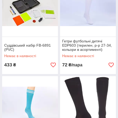
Гетри футбольні дитячі
Суддівський набір FB-6891
EDP603 (терилен, р-р 27-34,
(PVC)
кольори в асортименті)
Немає в наявності
Немає в наявності
433
72
₴
₴/пара