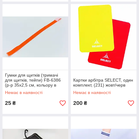
Гумки для щитків (тримачі
для щитків, тейпи) FB-6386
Картки арбітра SELECT, один
(р-р 35х2,5 см, кольору в
комплект, (231) жовт/черв
асортименті, ціна за 1 шт.)
Немає в наявності
Немає в наявності
25
200
₴
₴