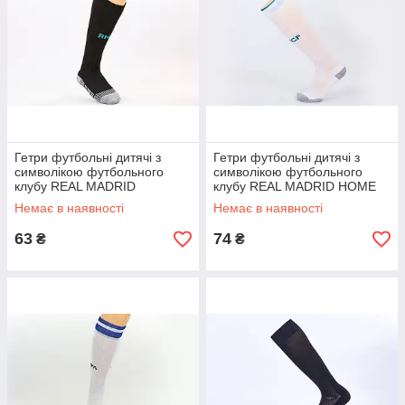
Гетри футбольні дитячі з
Гетри футбольні дитячі з
символікою футбольного
символікою футбольного
клубу REAL MADRID
клубу REAL MADRID HOME
ETM1802 (27-34, кольори в
CO-6438-RMAD-W (32-39,біл)
Немає в наявності
Немає в наявності
асортименті)
63
74
₴
₴