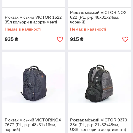
Рюкзак міський VICTORINOX
Рюкзак міський VICTOR 1522
622 (PL, р-р 48x31x24sм,
35л кольори в асортименті
чорний)
Немає в наявності
Немає в наявності
935
915
₴
₴
Рюкзак міський VICTORINOX
Рюкзак міський VICTOR 9370
7677 (PL, р-р 48x31x16sм,
35л (PL, р-р 21x32x48sм,
чорний)
USB, кольори в асортименті)