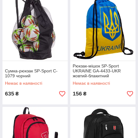
Рюкзак-мішок SP-Sport
Сумка-рюкзак SP-Sport C-
UKRAINE GA-4433-UKR
1079 чорний
жовтий-блакитний
Немає в наявності
Немає в наявності
635
156
₴
₴