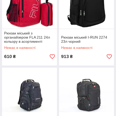
Рюкзак міський з
органайзером FLA 211 24л
Рюкзак міський I-RUN 2274
кольору в асортименті
23л чорний
Немає в наявності
Немає в наявності
610
913
₴
₴