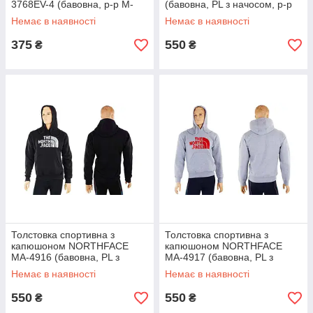
3768EV-4 (бавовна, р-р M-
(бавовна, PL з начосом, р-р
XL-46-54, темно-синій)
M-L-46-52, сірий)
Немає в наявності
Немає в наявності
375
550
₴
₴
Толстовка спортивна з
Толстовка спортивна з
капюшоном NORTHFACE
капюшоном NORTHFACE
MA-4916 (бавовна, PL з
MA-4917 (бавовна, PL з
начосом, р-р M-XL-46-54,
начосом, р-р M-XL-46-54,
Немає в наявності
Немає в наявності
чорний)
сірий)
550
550
₴
₴