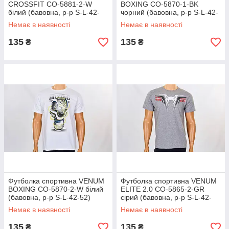
CROSSFIT CO-5881-2-W
BOXING CO-5870-1-BK
білий (бавовна, р-р S-L-42-
чорний (бавовна, р-р S-L-42-
52)
52)
Немає в наявності
Немає в наявності
135
135
₴
₴
Футболка спортивна VENUM
Футболка спортивна VENUM
BOXING CO-5870-2-W білий
ELITE 2.0 CO-5865-2-GR
(бавовна, р-р S-L-42-52)
сірий (бавовна, р-р S-L-42-
52)
Немає в наявності
Немає в наявності
135
135
₴
₴