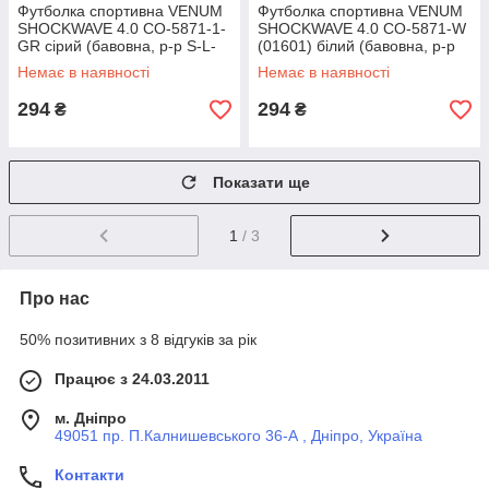
Футболка спортивна VENUM
Футболка спортивна VENUM
SHOCKWAVE 4.0 CO-5871-1-
SHOCKWAVE 4.0 CO-5871-W
GR сірий (бавовна, р-р S-L-
(01601) білий (бавовна, р-р
42-52)
S-L-42-52)
Немає в наявності
Немає в наявності
294
294
₴
₴
Показати ще
1
/ 3
Про нас
50% позитивних з 8 відгуків за рік
Працює з 24.03.2011
м. Дніпро
49051 пр. П.Калнишевського 36-А , Дніпро, Україна
Контакти