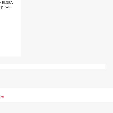
CHELSEA
ір 5-8
сті