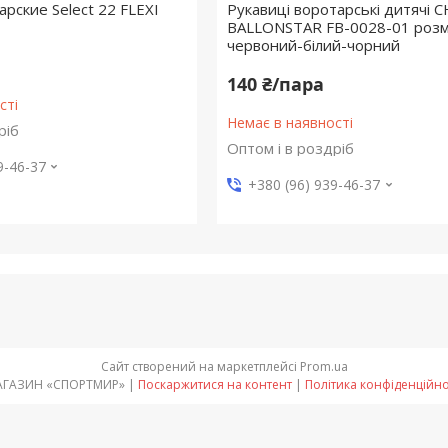
рские Select 22 FLEXI
Рукавиці воротарські дитячі 
BALLONSTAR FB-0028-01 розм
червоний-білий-чорний
140 ₴/пара
сті
Немає в наявності
ріб
Оптом і в роздріб
9-46-37
+380 (96) 939-46-37
Сайт створений на маркетплейсі
Prom.ua
МАГАЗИН «СПОРТМИР» |
Поскаржитися на контент
|
Політика конфіденційно