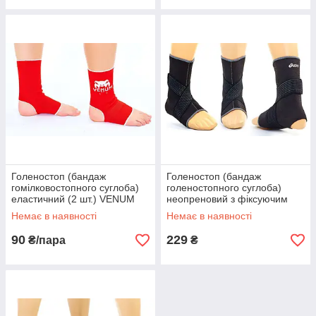
Голеностоп (бандаж
Голеностоп (бандаж
гомілковостопного суглоба)
голеностопного суглоба)
еластичний (2 шт.) VENUM
неопреновий з фіксуючим
MA-6237-R (р-р M-р, L,
ременем (1шт) ASIC BC-606
Немає в наявності
Немає в наявності
червоний)
(р-р M-L)
90
229
₴/пара
₴