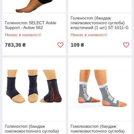
Голеностоп (бандаж
Голеностоп SELECT Ankle
гомілковостопного суглоба)
Support - Active 562
еластичний (1 шт.) ST-1011-G
(S-XL, сірий-салатовий)
Немає в наявності
Немає в наявності
783,36
109
₴
₴
Голеностоп (бандаж
Гомілковостоп (бандаж
гомілковостопного суглоба)
гомілковостопного суглоба)