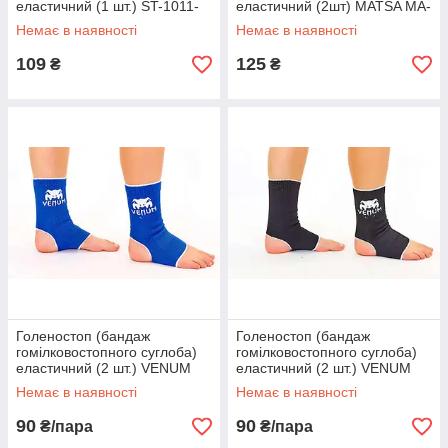
еластичний (1 шт.) ST-1011-
еластичний (2шт) MATSA MA-
OR (S-XL, сірий-
0027 (р-р M-L, кольори в
Немає в наявності
Немає в наявності
жовтогарячий)
асортименті)ртименті)
109
125
₴
₴
Голеностоп (бандаж
Голеностоп (бандаж
гомілковостопного суглоба)
гомілковостопного суглоба)
еластичний (2 шт.) VENUM
еластичний (2 шт.) VENUM
MA-6237-B (р-р M-L, синій)
MA-6237-BK (р-р M-L,
Немає в наявності
Немає в наявності
чорний)
90
90
₴/пара
₴/пара