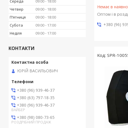
Середа
09:00
18:00
Немає в наявно
Четвер
09:00
18:00
Оптом і в розд
Пʼятниця
09:00
18:00
+380 (96) 93
Субота
09:00
17:00
Неділя
09:00
17:00
КОНТАКТИ
SPR-1005
ЮРІЙ ВАСИЛЬОВИЧ
+380 (96) 939-46-37
+380 (63) 797-18-35
+380 (96) 939-46-37
ВАЙБЕР
+380 (98) 080-73-65
РОЗДРІБНИЙ ПРОДАЖ