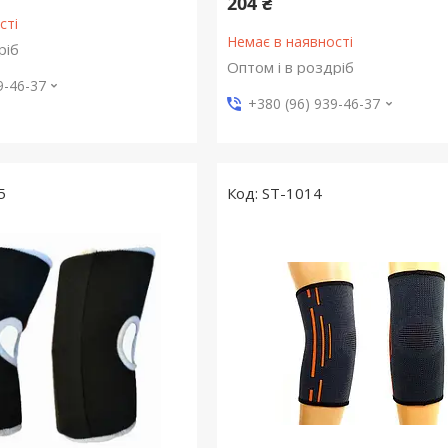
204 ₴
сті
Немає в наявності
ріб
Оптом і в роздріб
9-46-37
+380 (96) 939-46-37
5
ST-1014