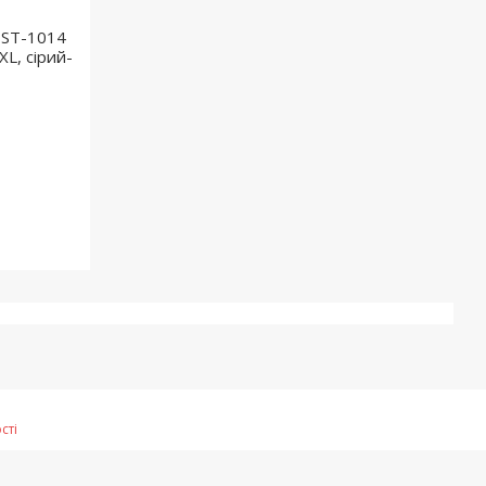
 ST-1014
XL, сірий-
сті