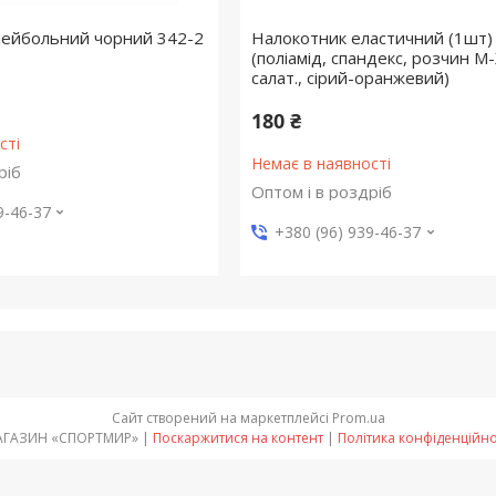
лейбольний чорний 342-2
Налокотник еластичний (1шт)
(поліамід, спандекс, розчин M-
салат., сірий-оранжевий)
180 ₴
сті
Немає в наявності
ріб
Оптом і в роздріб
9-46-37
+380 (96) 939-46-37
Сайт створений на маркетплейсі
Prom.ua
МАГАЗИН «СПОРТМИР» |
Поскаржитися на контент
|
Політика конфіденційно