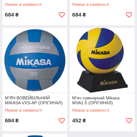
Немає в наявності
Немає в наявності
684
684
₴
₴
М'ЯЧ ВОВЕЙБІЛЬНИЙ
М'яч сувенірний Mikasa
MIKASA VXS-AP (ОРІГИНАЛ)
MVA1.5 (ОРІГИНАЛ)
Немає в наявності
Немає в наявності
684
452
₴
₴