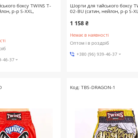
ського боксу TWINS T-
Шорти для тайського боксу T
йлон, р-р S-XXL,
02-BU (сатин, нейлон, р-р S-XL
1 158 ₴
Немає в наявності
сті
Оптом і в роздріб
ріб
+380 (96) 939-46-37
9-46-37
D
TBS-DRAGON-1