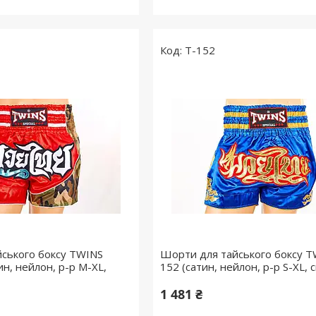
T-152
ського боксу TWINS
Шорти для тайського боксу T
н, нейлон, р-р M-XL,
152 (сатин, нейлон, р-р S-XL, с
1 481 ₴