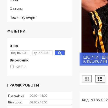
Отзывы
Наши партнеры
ФІЛЬТРИ
Ціна
ШОРТИ І Ш
Виробник
КІКБОКСИН
KBT
2
ГРАФІК РОБОТИ
Понеділок
09:00
18:00
NTBS-002
Вівторок
09:00
18:00