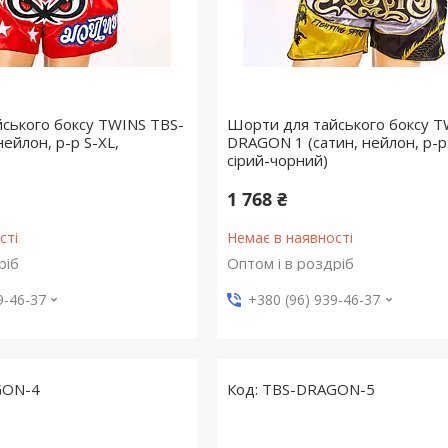
ського боксу TWINS TBS-
Шорти для тайського боксу T
нейлон, р-р S-XL,
DRAGON 1 (сатин, нейлон, р-р
сірий-чорний)
1 768 ₴
сті
Немає в наявності
ріб
Оптом і в роздріб
9-46-37
+380 (96) 939-46-37
GON-4
TBS-DRAGON-5