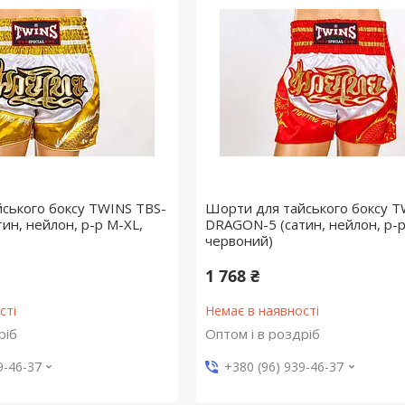
ського боксу TWINS TBS-
Шорти для тайського боксу T
ин, нейлон, р-р M-XL,
DRAGON-5 (сатин, нейлон, р-р
червоний)
1 768 ₴
сті
Немає в наявності
ріб
Оптом і в роздріб
9-46-37
+380 (96) 939-46-37