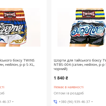
ського боксу TWINS
Шорти для тайського боксу 
н, нейлон, р-р S-XL,
NTBS-004 (сатин, нейлон, р-р 
чорний)
1 840 ₴
сті
Немає в наявності
ріб
Оптом і в роздріб
9-46-37
+380 (96) 939-46-37