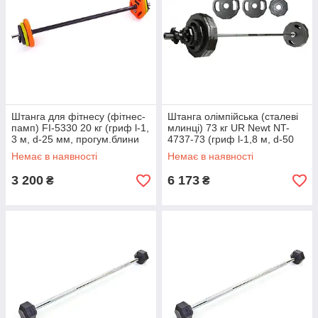
Штанга для фітнесу (фітнес-
Штанга олімпійська (сталеві
памп) FI-5330 20 кг (гриф l-1,
млинці) 73 кг UR Newt NT-
3 м, d-25 мм, прогум.блини
4737-73 (гриф l-1,8 м, d-50
2x(1,25+2,5+5 кг))
мм, бл. 2х(15+10+5кг))
Немає в наявності
Немає в наявності
3 200
6 173
₴
₴