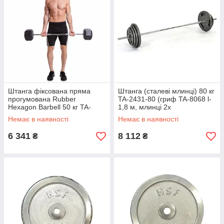
Штанга фіксована пряма
Штанга (сталеві млинці) 80 кг
прогумована Rubber
TA-2431-80 (гриф TA-8068 l-
Hexagon Barbell 50 кг TA-
1,8 м, млинці 2x
6230-50 (гриф l-95 см)
(5+7,5+10+15кг)
Немає в наявності
Немає в наявності
6 341
8 112
₴
₴