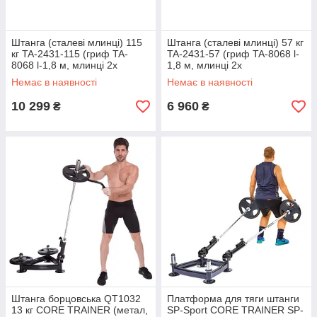
Штанга (сталеві млинці) 115
Штанга (сталеві млинці) 57 кг
кг TA-2431-115 (гриф TA-
TA-2431-57 (гриф TA-8068 l-
8068 l-1,8 м, млинці 2x
1,8 м, млинці 2x
(7,5+10+15+20 кг))
(2,5+5+7,5+10 кг))
Немає в наявності
Немає в наявності
10 299
6 960
₴
₴
Штанга борцовська QT1032
Платформа для тяги штанги
13 кг CORE TRAINER (метал,
SP-Sport CORE TRAINER SP-