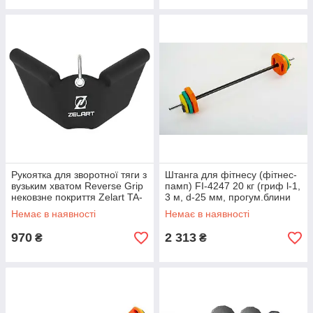
Рукоятка для зворотної тяги з
Штанга для фітнесу (фітнес-
вузьким хватом Reverse Grip
памп) FI-4247 20 кг (гриф l-1,
нековзне покриття Zelart TA-
3 м, d-25 мм, прогум.блини
9634 30см чорний
2x(1,25+2,5+5 кг))
Немає в наявності
Немає в наявності
970
2 313
₴
₴