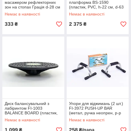
масажером рефлекторних
платформа BS-1590
зон на стопах Грація d-28 см
(пластик, PVC, h-22 см, d-63
PS P-706 (пластик)
см, 6500 г, 2 Екс.,
Немає в наявності
Немає в наявності
фіолетовий, синій)
333
2 375
₴
₴
Диск балансувальний з
Упори для віджимань (2 шт.)
лабіринтом FI-1003
FI-3972 PUSH-UP BAR
BALANCE BOARD (пластик,
(метал, ручка неопрен, р-р
d-39 см, h-8 см, вага-900 г)
15x25см)
Немає в наявності
Немає в наявності
1 099
258
₴
₴/пара