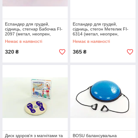
Еспандер для грудей,
Еспандер для грудей,
сідниць, стегнар Бабочка FI-
сідниць, стегон Метелик FI-
2097 (метал, неопрен,
6314 (метал, неопрен,
пластик, р-р 48x21x3sм)
пластик,р-р 47,5х13см,)
Немає в наявності
Немає в наявності
320
365
₴
₴
Диск здоров'я з магнітами та
BOSU балансувальна