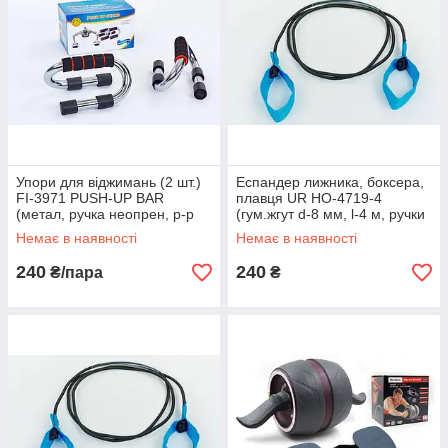
Упори для віджимань (2 шт.)
Еспандер лижника, боксера,
FI-3971 PUSH-UP BAR
плавця UR HO-4719-4
(метал, ручка неопрен, р-р
(гум.жгут d-8 мм, l-4 м, ручки
11x21см)
поліестер)
Немає в наявності
Немає в наявності
240
240
₴/пара
₴