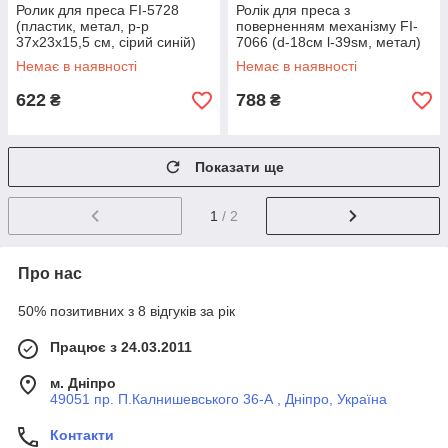
Ролик для преса FI-5728
Ролік для преса з
(пластик, метал, р-р
поверненням механізму FI-
37х23х15,5 см, сірий синій)
7066 (d-18cм l-39sм, метал)
Немає в наявності
Немає в наявності
622
788
₴
₴
Показати ще
1
/ 2
Про нас
50% позитивних з 8 відгуків за рік
Працює з 24.03.2011
м. Дніпро
49051 пр. П.Калнишевського 36-А , Дніпро, Україна
Контакти