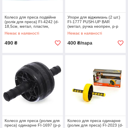
Колесо для преса подвійне
Упори для віджимань (2 шт.)
(ролік для преса) FI-4242 (d-
FI-1777 PUSH-UP BAR
18,5cм, метал, пластик,
(метал, ручка неопрен, р-р
ручка-різина)
12x23см)
Немає в наявності
Немає в наявності
490
400
₴
₴/пара
Колесо для преса (ролик для
Колесо для преса одинарне
преса) одинарне FI-1697 (р-р
(ролик для преса) FI-2023 (d-