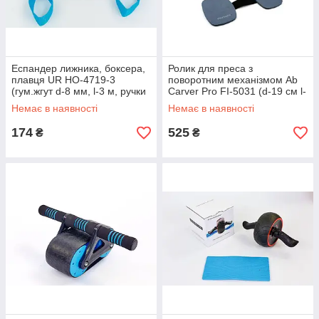
Еспандер лижника, боксера,
Ролик для преса з
плавця UR HO-4719-3
поворотним механізмом Ab
(гум.жгут d-8 мм, l-3 м, ручки
Carver Pro FI-5031 (d-19 см l-
поліестер)
43 см, метал, з килимком)
Немає в наявності
Немає в наявності
174
525
₴
₴