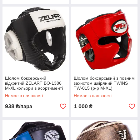
Шолом боксерський
Шолом боксерський з повним
відкритий ZELART BO-1386
захистом шкіряний TWINS
M-XL кольори в асортименті
TW-015 (р-р M-XL)
Немає в наявності
Немає в наявності
938
1 000
₴/пара
₴