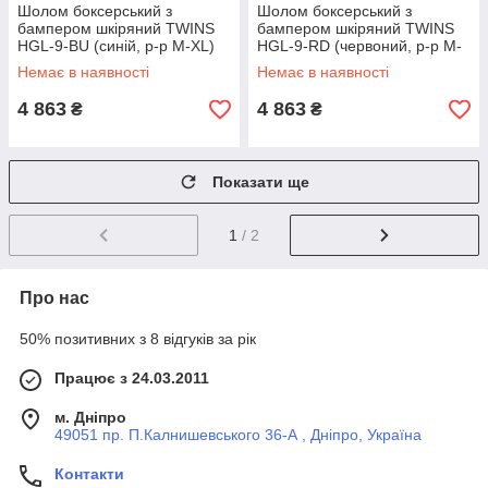
Шолом боксерський з
Шолом боксерський з
бампером шкіряний TWINS
бампером шкіряний TWINS
HGL-9-BU (синій, р-р M-XL)
HGL-9-RD (червоний, р-р M-
XL)
Немає в наявності
Немає в наявності
4 863
4 863
₴
₴
Показати ще
1
/ 2
Про нас
50% позитивних з 8 відгуків за рік
Працює з 24.03.2011
м. Дніпро
49051 пр. П.Калнишевського 36-А , Дніпро, Україна
Контакти