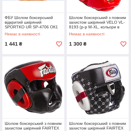
ФБУ Шолом боксерський
Шолом боксерський з повним
відкритий шкіряний
захистом шкіряний VELO VL-
SPORTKO UR SP-4706 ОК1
8193 (р-р M-XL, кольори в
(р-р М-XL, кольори в
асортименті)
Немає в наявності
Немає в наявності
асортименті)
1 441
1 300
₴
₴
Шолом боксерський з повним
Шолом боксерський з повним
захистом шкіряний FAIRTEX
захистом шкіряний FAIRTEX