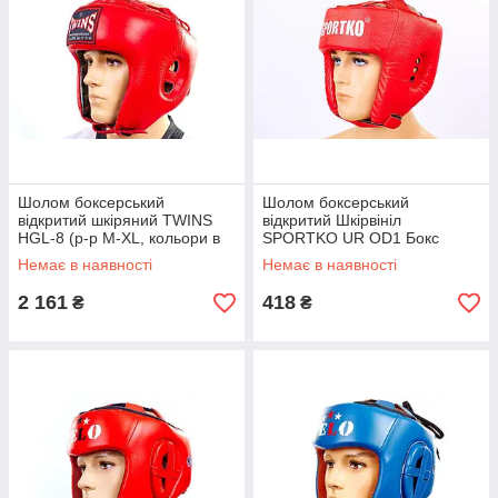
Шолом боксерський
Шолом боксерський
відкритий шкіряний TWINS
відкритий Шкірвініл
HGL-8 (р-р M-XL, кольори в
SPORTKO UR OD1 Бокс
асортименті)
(Розмір: L., кольори в
Немає в наявності
Немає в наявності
асортименті)
2 161
418
₴
₴