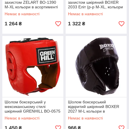
захистом ZELART BO-1390
захистом шкіряний BOXER
M-XL кольори в асортименті
2033 Еліт (р-р М-XL, кольори
в асортименті)
Немає в наявності
Немає в наявності
1 264
1 322
₴
₴
Шолом боксерський у
Шолом боксерський
мексиканському стилі
відкритий шкіряний BOXER
шкіряний GRENHILL BO-0575
2027 M-L кольори в
М-XL кольори в асортименті
асортименті
Немає в наявності
Немає в наявності
1 450
966
₴
₴