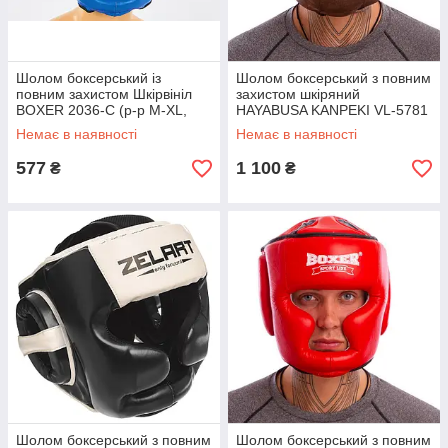
Шолом боксерський із
Шолом боксерський з повним
повним захистом Шкірвініл
захистом шкіряний
BOXER 2036-C (р-р М-XL,
HAYABUSA KANPEKI VL-5781
синій)
(коричневий, р-р M-XL)
Немає в наявності
Немає в наявності
577
1 100
₴
₴
Шолом боксерський з повним
Шолом боксерський з повним