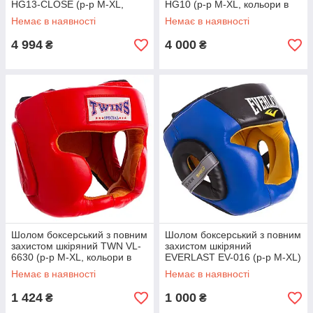
HG13-CLOSE (р-р M-XL,
HG10 (р-р M-XL, кольори в
кольори в асортименті)
асортименті)
Немає в наявності
Немає в наявності
4 994
4 000
₴
₴
Шолом боксерський з повним
Шолом боксерський з повним
захистом шкіряний TWN VL-
захистом шкіряний
6630 (р-р M-XL, кольори в
EVERLAST EV-016 (р-р M-XL)
асортименті)
Немає в наявності
Немає в наявності
1 424
1 000
₴
₴