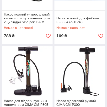
Насос ножний універсальний
високого тиску з манометром
Насос ножний для фітбола
2 циліндри SP-Sport BAIMEI
FI-5654 (d-10см)
FB-8699 розмір 30x13x10см
Немає в наявності
Немає в наявності
788
169
₴
₴
Насос для підлоги ручний з
Насос підлоговий ручний
манометром CIMA CM-P305
CIMA CM-P300