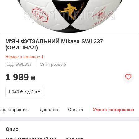
М'ЯЧ ФУТЗАЛЬНИЙ Mikasa SWL337
(ОРИГІНАЛ)
Немає в наявності
Код: SWL337
Опт і роздріб
1 989
₴
1 949 ₴
від 2 шт.
арактеристики
Доставка
Оплата
Умови повернення
Опис