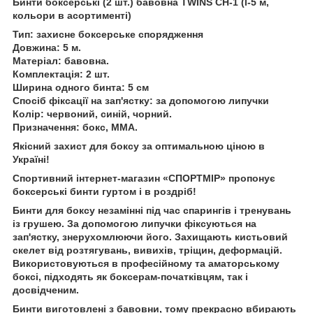
Бинти боксерські (2 шт.) бавовна TWINS CH-1 (l-5 м,
кольори в асортименті)
Тип: захисне боксерське спорядження
Довжина: 5 м.
Матеріал: бавовна.
Комплектація: 2 шт.
Ширина одного бинта: 5 см
Спосіб фіксації на зап'ястку: за допомогою липучки
Колір: червоний, синій, чорний.
Призначення: бокс, ММА.
Якісний захист для боксу за оптимальною ціною в
Україні!
Спортивний інтернет-магазин «СПОРТМІР» пропонує
боксерські бинти гуртом і в роздріб!
Бинти для боксу незамінні під час спарингів і тренувань
із грушею. За допомогою липучки фіксуються на
зап'ястку, знерухомлюючи його. Захищають кистьовий
скелет від розтягувань, вивихів, тріщин, деформацій.
Використовуються в професійному та аматорському
боксі, підходять як боксерам-початківцям, так і
досвідченим.
Бинти виготовлені з бавовни, тому прекрасно вбирають