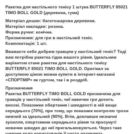
Ракетка для настільного тенісу 1 штука BUTTERFLY 85021
TIMO BOLL GOLD (деревина, гума)
Матеріал дошки
: багатошарова деревина.
Матеріал накладки
: резина.
Форма ручки
: конічна.
Призначення
: для гри в настільний теніс.
Комплектація
: 1 шт.
Вважаєте себе добрим гравцем у настільний теніс? Тоді
вам потрібна ракетка гідна вашого рівня. Ідеальним
варіантом стане ракетка для настільного тенісу
BUTTERFLY 85021 TIMO BOLL GOLD. Оригінал за
доступною ціною можна купити в інтернет-магазині
«СПОРТМІР» як гуртом, так і в роздріб.
Призначення
Ракетка BUTTERFLY TIMO BOLL GOLD призначена для
гравців у настільний теніс, чиї навички гри досить
високі. Показники обертання і швидкості в ній вище
середнього (70%), при тому, що показник контролю трохи
нижчий за ідеальний (90%). Втім, доклавши незначні
зусилля, спортсмени середнього рівня та просунуті
новачки швидко до неї пригальмовуються. Через таке
широке коло користувачів її часто називають