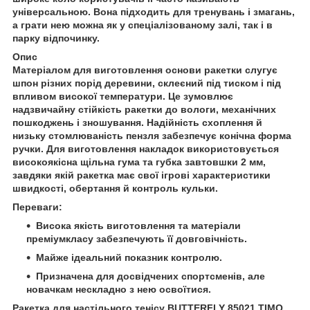
універсальною. Вона підходить для тренувань і змагань,
а грати нею можна як у спеціалізованому залі, так і в
парку відпочинку.
Опис
Матеріалом для виготовлення основи ракетки слугує
шпон різних порід деревини, склеєний під тиском і під
впливом високої температури. Це зумовлює
надзвичайну стійкість ракетки до вологи, механічних
пошкоджень і зношування. Надійність схоплення й
низьку стомлюваність пензля забезпечує конічна форма
ручки. Для виготовлення накладок використовується
високоякісна щільна гума та губка завтовшки 2 мм,
завдяки якій ракетка має свої ігрові характеристики
швидкості, обертання й контроль кульки.
Переваги
:
Висока якість виготовлення та матеріали
преміумкласу забезпечують її довговічність.
Майже ідеальний показник контролю.
Призначена для досвідчених спортсменів, але
новачкам нескладно з нею освоїтися.
Ракетка для настільного тенісу BUTTERFLY 85021 TIMO