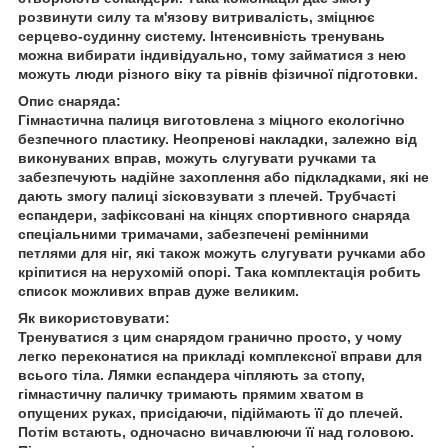
розвинути силу та м'язову витривалість, зміцнює
серцево-судинну систему. Інтенсивність тренувань
можна вибирати індивідуально, тому займатися з нею
можуть люди різного віку та рівнів фізичної підготовки.
Опис снаряда:
Гімнастична палиця виготовлена з міцного екологічно
безпечного пластику. Неопренові накладки, залежно від
виконуваних вправ, можуть слугувати ручками та
забезпечують надійне захоплення або підкладками, які не
дають змогу палиці зісковзувати з плечей. Трубчасті
еспандери, зафіксовані на кінцях спортивного снаряда
спеціальними тримачами, забезпечені ремінними
петлями для ніг, які також можуть слугувати ручками або
кріпитися на нерухомій опорі. Така комплектація робить
список можливих вправ дуже великим.
Як використовувати:
Тренуватися з цим снарядом гранично просто, у чому
легко переконатися на прикладі комплексної вправи для
всього тіла. Лямки еспандера чіпляють за стопу,
гімнастичну паличку тримають прямим хватом в
опущених руках, присідаючи, підіймають її до плечей.
Потім встають, одночасно вичавлюючи її над головою.