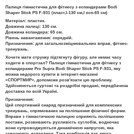
Палиця гімнастична для фітнесу з еспандерами Bodi
Shaper Stick PS F-931 (пласт,l-130 см,l есп-65 см)
Матеріал: пластик.
Довжина палиці: 130 см.
Довжина еспандера: 65 см.
Рівень навантаження: середній.
Призначення: для загальнозміцнювальних вправ, фітнес-
тренувань.
Хочете мати струнку підтягнуту фігуру, але немає часу
ходити в спортзал? Палиця гімнастична для фітнесу з
еспандерами Pro Supra Bodi Shaper Stick PS F-931, яку
можна недорого купити в інтернет-магазині
«СПОРТМИР», допоможе розв'язати цю проблему.
Здійснюються гуртові та роздрібні продажі, передбачена
доставка по всій Україні.
Призначення:
Цей спортивний снаряд призначений для комплексних
тренувань, спрямованих на поліпшення фізичної форми.
Вправи з гімнастичною палицею сприяють поліпшенню
постави, розвивають рухливість суглобів, водночас
вони супроводжуються динамічною напругою, яка
створюють еспандери. Така комбінація дає змогу