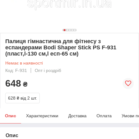
Палиця гімнастична для фітнесу з
еспандерами Bodi Shaper Stick PS F-931
(пласт,l-130 см,l есп-65 см)
Немає в наявності
Код: F-931
Опт і роздріб
648
₴
628 ₴
від 2 шт.
Опис
Характеристики
Доставка
Оплата
Умови п
Опис