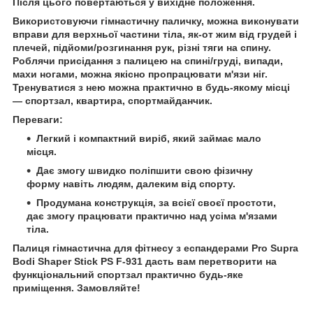
Після цього повертаються у вихідне положення.
Використовуючи гімнастичну паличку, можна виконувати
вправи для верхньої частини тіла, як-от жим від грудей і
плечей, підйоми/розгинання рук, різні тяги на спину.
Роблячи присідання з палицею на спині/груді, випади,
махи ногами, можна якісно пропрацювати м'язи ніг.
Тренуватися з нею можна практично в будь-якому місці
— спортзал, квартира, спортмайданчик.
Переваги:
Легкий і компактний виріб, який займає мало
місця.
Дає змогу швидко поліпшити свою фізичну
форму навіть людям, далеким від спорту.
Продумана конструкція, за всієї своєї простоти,
дає змогу працювати практично над усіма м'язами
тіла.
Палиця гімнастична для фітнесу з еспандерами Pro Supra
Bodi Shaper Stick PS F-931 дасть вам перетворити на
функціональний спортзал практично будь-яке
приміщення. Замовляйте!