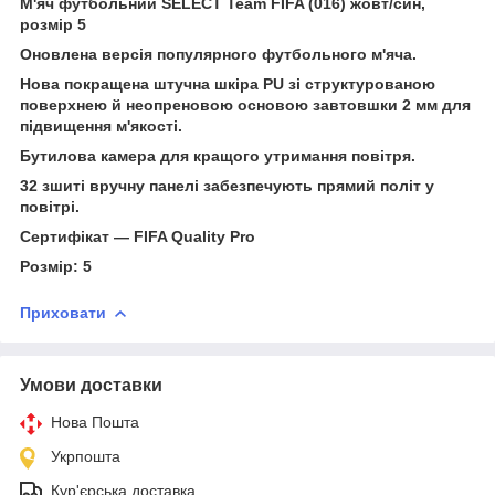
М'яч футбольний SELECT Team FIFA (016) жовт/син,
розмір 5
Оновлена версія популярного футбольного м'яча.
Нова покращена штучна шкіра PU зі структурованою
поверхнею й неопреновою основою завтовшки 2 мм для
підвищення м'якості.
Бутилова камера для кращого утримання повітря.
32 зшиті вручну панелі забезпечують прямий політ у
повітрі.
Сертифікат — FIFA Quality Pro
Розмір: 5
Приховати
Умови доставки
Нова Пошта
Укрпошта
Кур'єрська доставка