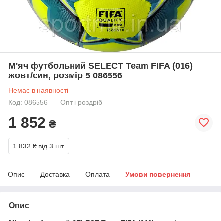
М'яч футбольний SELECT Team FIFA (016)
жовт/син, розмір 5 086556
Немає в наявності
Код: 086556
Опт і роздріб
1 852
₴
1 832 ₴
від 3 шт.
Опис
Доставка
Оплата
Умови повернення
Опис