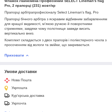
Флажок Лайнсмена Професійний SELECT Lineman's flag
Pro, 2 прапорці (231) жовт/кр
Прапорці арбітрапрофесіоналу Select Lineman's flag, Pro
Прапорці бічного арбітра з яскравим відбивним забарвленням
для кращої видимості, м'якою ручкою й поворотними
стрижнями, завдяки чому полотнище завжди висить
вертикально вниз.
Комплект складається з двох прапорів і поліестерного чохла з
просоченням від вологи та змійки, що закривається.
Приховати
Умови доставки
Нова Пошта
Укрпошта
Кур'єрська доставка
Укрпочта