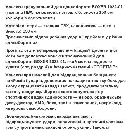
Манекен тренувальний для єдиноборств BOXER 1022-01
(тканина ПВХ, наповнювач-вітош х-б, висота 150 см,
кольори в асортименті)
Матеріал: верх — тканина ПВХ, наповнювач — вітош.
Висота: 150 см.
Призначення: відпрацювання ударів і прийомів у різних
єдиноборствах.
Прагніть стати неперевершеним бійцем? Досягти цієї
мети вам допоможе манекен тренувальний для
єдиноборств BOXER 1022-01, який можна недорого
купити (опт, роздріб) в інтернет-магазині «СПОРТМІР».
Манекен призначений для відпрацювання борцських
прийомів і ударів, допомагає покращити техніку бою, дає
змогу опрацювати напад і захист, продумати загальну
тактику поєдинку. Широко застосовується як у
спортивних видах єдиноборств — дзюдо, бразильське
джиу-джитсу, ММА, бокс, так і в прикладних, наприклад,
на курсах самооборони.
Людиноподібна форма снаряда дає змогу
відпрацьовувати удари, спрямовані в вразливі частини
тіла супротивника, захисні блоки, ухили. Також із