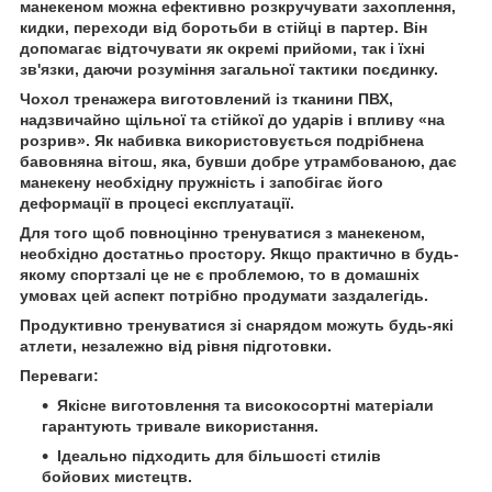
манекеном можна ефективно розкручувати захоплення,
кидки, переходи від боротьби в стійці в партер. Він
допомагає відточувати як окремі прийоми, так і їхні
зв'язки, даючи розуміння загальної тактики поєдинку.
Чохол тренажера виготовлений із тканини ПВХ,
надзвичайно щільної та стійкої до ударів і впливу «на
розрив». Як набивка використовується подрібнена
бавовняна вітош, яка, бувши добре утрамбованою, дає
манекену необхідну пружність і запобігає його
деформації в процесі експлуатації.
Для того щоб повноцінно тренуватися з манекеном,
необхідно достатньо простору. Якщо практично в будь-
якому спортзалі це не є проблемою, то в домашніх
умовах цей аспект потрібно продумати заздалегідь.
Продуктивно тренуватися зі снарядом можуть будь-які
атлети, незалежно від рівня підготовки.
Переваги:
Якісне виготовлення та високосортні матеріали
гарантують тривале використання.
Ідеально підходить для більшості стилів
бойових мистецтв.