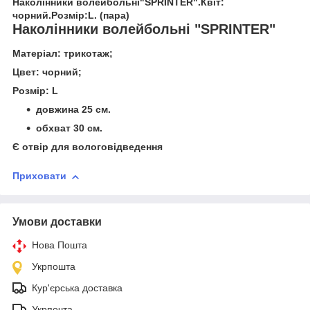
Наколінники волейбольні"SPRINTER".Квіт:
чорний.Розмір:L. (пара)
Наколінники волейбольні "SPRINTER"
Матеріал: трикотаж;
Цвет: чорний;
Розмір: L
довжина 25 см.
обхват 30 см.
Є отвір для вологовідведення
Приховати
Умови доставки
Нова Пошта
Укрпошта
Кур'єрська доставка
Укрпочта