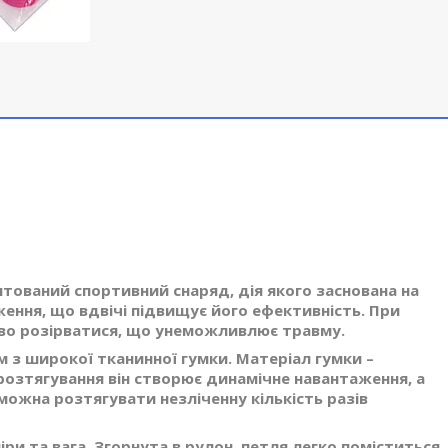
ентований спортивний снаряд, дія якого заснована на
ення, що вдвічі підвищує його ефективність. При
ово розірватися, що унеможливлює травму.
 з широкої тканинної гумки. Матеріал гумки –
розтягування він створює динамічне навантаження, а
можна розтягувати незліченну кількість разів
ри та вага. Згорнута в рулон, петля легко поміститься