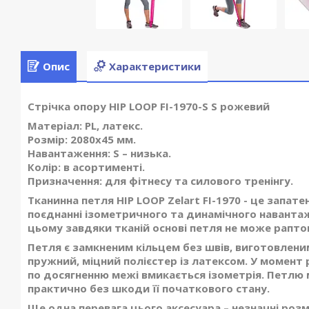
Опис
Характеристики
Стрічка опору HIP LOOP FI-1970-S S рожевий
Матеріал: PL, латекс.
Розмір: 2080x45 мм.
Навантаження: S – низька.
Колір: в асортименті.
Призначення: для фітнесу та силового тренінгу.
Тканинна петля HIP LOOP Zelart FI-1970 - це запат
поєднанні ізометричного та динамічного навантаж
цьому завдяки тканій основі петля не може рапт
Петля є замкненим кільцем без швів, виготовленим
пружний, міцний полієстер із латексом. У момент 
по досягненню межі вмикається ізометрія. Петлю 
практично без шкоди її початкового стану.
Ще одна перевага цього аксесуара – незначні розмі