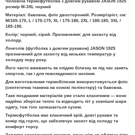
Чоловіча термофутболка з довгим рукавом JASON 1925
розмір M-3XL чорний
Матеріал: бавовна, фліс двосторонній. Розмір/зріст, см:
M/165-170, L / 170-175, XL / 175-180, 2XL / 180-185, 3XL /
185-190.
Колір: чорний, сірий. Призначення: для захисту від
холоду.
Лонгслів (футболка з довгим рукавом) JASON 1925
призначений для захисту від низьких температур у
холодну пору року.
Його часто вживають як спідню білизну як під час занять
спортом, так і для повсякденного носіння.
Для виготовлення термобілизни використовується фліс
(синтетична тканина на основі поліестеру) та бавовна.
Таке поєднання матеріалів уже стало класичним — воно
надійно зберігає тепло та відводить піт у зовнішні шари
одягу, тож тіло залишається сухим.
Термофутболка має класичний крій, довгі рукави та
комір під горло, що забезпечує захист від холоду та
комфорт торсу.
Завдяки еластичності тканини, вона щільно облягає тіло