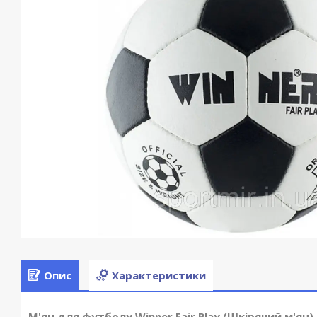
Опис
Характеристики
М'яч для футболу Winner Fair Play (Шкіряний м'яч)