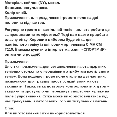
Матеріал: нейлон (NY), метал.
Довжина: регульована.
Колір синій.
Призначення: для розділення ігрового поля на дві
половини під час гри.
Регулярно граєте в настільний теніс і волієте робити це
за правилами та комфортом? Тоді вам варто придбати
власну сітку. Хорошим вибором буде сітка для
настільного тенісу із кліпсовим кріпленням CIMA CM-
T119. Її можна купити в інтернет-магазині «СПОРТМИР»
оптом чи в роздріб.
Призначення
Ця сітка призначена для встановлення на стандартних
тенісних столах та є неодмінним атрибутом настільного
тенісу. Вона поділяє ігрове поле столу на дві частини,
позначаючи для гравців простір, який вони мають
захищати. Також сітка дозволяє контролювати хід гри –
завдяки їй зрозуміло чи перекинув спортсмен кульку на
поле супротивника. Сітка може використовуватись під
час тренувань, аматорських ігор чи титульних змагань.
Опис
Для виготовлення сітки використовується