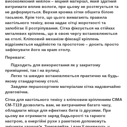
високоякісний нейлон – міцний матеріал, який здатний
витримати вплив вологи, при цьому не розтягується та
не деформується. Верхня кромка сітки обшита білою
тасьмою. Крім того, що цього вимагають правила
настільного тенісу, вона надає сітці жорсткості та
запобігає її розтріпування. Сітка фіксується на стійках
металевих кріплень, що в свою чергу встановлюються
на столі. Кліпсовий механізм фіксації кріплень
відрізняється надійністю та простотою – досить просто
зафіксувати його на краю столу.
Переваги:
Підходить для використання як у закритому
приміщенні, так і на вулиці.
Легко та швидко встановлюється практично на будь-
якому стандартному столі.
Завдяки першосортним матеріалам сітка надзвичайно
довговічна.
Сітка для настільного тенісу з кліпсовим кріпленням CIMA
CM-T119 дозволить вам, не витрачаючи багато часу,
обладнати місце для ефектних битв із друзями. При
цьому ви отримаєте заряд бадьорості та гарного
настрою, а енергійні рухи з ракеткою допоможуть
зміцнити здоров'я. Замовляйте, і вам її привезуть у