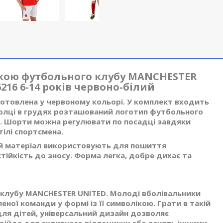
ікою футбольного клубу MANCHESTER
216 6-14 років червоно-білий
товлена у червоному кольорі. У комплект входить
олці в грудях розташований логотип футбольного
ця. Шорти можна регулювати по посадці завдяки
тілі спортсмена.
ей матеріал використовують для пошиття
стійкість до зносу. Форма легка, добре дихає та
 клубу MANCHESTER UNITED. Молоді вболівальники
ої команди у формі із її символікою. Грати в такій
для дітей, універсальний дизайн дозволяє