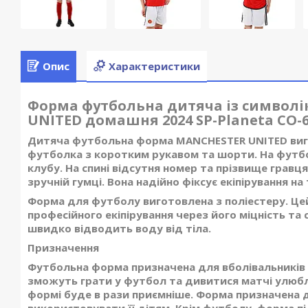
Опис
Характеристики
Форма футбольна дитяча із символ
UNITED домашня 2024 SP-Planeta CO-6
Дитяча футбольна форма MANCHESTER UNITED виго
футболка з коротким рукавом та шорти. На футб
клубу. На спині відсутня номер та прізвище грав
зручній гумці. Вона надійно фіксує екіпірування на 
Форма для футболу виготовлена з поліестеру. Ц
професійного екіпірування через його міцність та 
швидко відводить воду від тіла.
Призначення
Футбольна форма призначена для вболівальників
зможуть грати у футбол та дивитися матчі улюблен
формі буде в рази приємніше. Форма призначена 