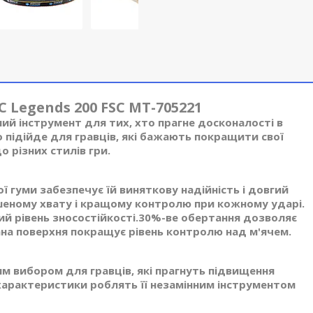
 Legends 200 FSC MT-705221
ний інструмент для тих, хто прагне досконалості в
о підійде для гравців, які бажають покращити свої
 різних стилів гри.
ї гуми забезпечує їй виняткову надійність і довгий
шеному хвату і кращому контролю при кожному ударі.
ий рівень зносостійкості.30%-ве обертання дозволяє
ана поверхня покращує рівень контролю над м'ячем.
им вибором для гравців, які прагнуть підвищення
і характеристики роблять її незамінним інструментом