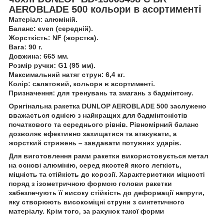
AEROBLADE 500 кольори в асортименті
Матеріал: алюміній.
Баланс: even (середній).
Жорсткість: NF (жорстка).
Вага: 90 г.
Довжина: 665 мм.
Розмір ручки: G1 (95 мм).
Максимальний натяг струн: 6,4 кг.
Колір: салатовий, кольори в асортименті.
Призначення: для тренувань та змагань з бадмінтону.
Оригінальна ракетка DUNLOP AEROBLADE 500 заслужено
вважається однією з найкращих для бадмінтоністів
початкового та середнього рівнів. Рівномірний баланс
дозволяє ефективно захищатися та атакувати, а
жорсткий стрижень – завдавати потужних ударів.
Для виготовлення рами ракетки використовується метал
на основі алюмінію, серед якостей якого легкість,
міцність та стійкість до корозії. Характеристики міцності
поряд з ізометричною формою голови ракетки
забезпечують її високу стійкість до деформації напруги,
яку створюють високоміцні струни з синтетичного
матеріалу. Крім того, за рахунок такої форми