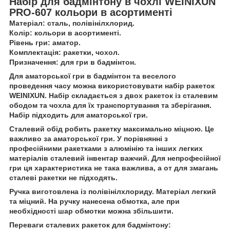
Набір для бадмінтону в чохлі WEINIXUN
PRO-607 кольори в асортименті
Матеріал: сталь, полівінілхлорид.
Колір: кольори в асортименті.
Рівень гри: аматор.
Комплектація: ракетки, чохол.
Призначення: для гри в бадмінтон.
Для аматорської гри в бадмінтон та веселого
проведення часу можна використовувати набір ракеток
WEINIXUN. Набір складається з двох ракеток із сталевим
ободом та чохла для їх транспортування та зберігання.
Набір підходить для аматорської гри.
Сталевий обід робить ракетку максимально міцною. Це
важливо за аматорської гри. У порівнянні з
професійними ракетками з алюмінію та інших легких
матеріалів сталевий інвентар важчий. Для непрофесійної
гри ця характеристика не така важлива, а от для змагань
сталеві ракетки не підходять.
Ручка виготовлена ​​із полівінілхлориду. Матеріал легкий
та міцний. На ручку нанесена обмотка, але при
необхідності шар обмотки можна збільшити.
Переваги сталевих ракеток для бадмінтону: