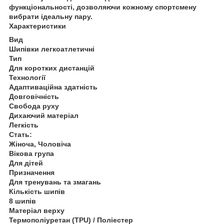
функціональності, дозволяючи кожному спортсмену
вибрати ідеальну пару.
Характеристики
Вид
Шипівки легкоатлетичні
Тип
Для коротких дистанцій
Технології
Адаптиваційна здатність
Довговічність
Свобода руху
Дихаючий матеріал
Легкість
Стать:
Жіноча, Чоловіча
Вікова група
Для дітей
Призначення
Для тренувань та змагань
Кількість шипів
8 шипів
Матеріал верху
Термополіуретан (TPU) / Поліестер