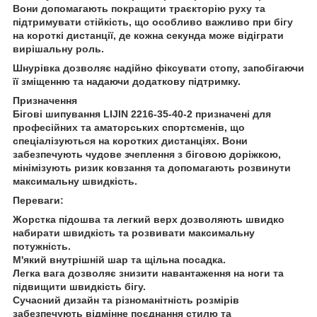
Вони допомагають покращити траєкторію руху та
підтримувати стійкість, що особливо важливо при бігу
на короткі дистанції, де кожна секунда може відіграти
вирішальну роль.
Шнурівка дозволяє надійно фіксувати стопу, запобігаючи
її зміщенню та надаючи додаткову підтримку.
Призначення
Бігові шипування LIJIN 2216-35-40-2 призначені для
професійних та аматорських спортсменів, що
спеціалізуються на коротких дистанціях. Вони
забезпечують чудове зчеплення з біговою доріжкою,
мінімізують ризик ковзання та допомагають розвинути
максимальну швидкість.
Переваги:
Жорстка підошва та легкий верх дозволяють швидко
набирати швидкість та розвивати максимальну
потужність.
М'який внутрішній шар та щільна посадка.
Легка вага дозволяє знизити навантаження на ноги та
підвищити швидкість бігу.
Сучасний дизайн та різноманітність розмірів
забезпечують відмінне поєднання стилю та