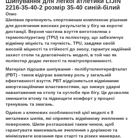
Шипування для легкої атлетики LIJIN
2216-35-40-2 розмір 35-40 синій-білий
Опис
Шипівки пропонують спортсменам комплексне рішення
для досягнення високих результатів у бігу на короткі
дистанції. Верхня частина взуття виготовлена ​​з
термополіуретану (TPU) та поліестеру, що забезпечує
відмінну міцність та гнучкість. TPU, завдяки своїй
високій міцності та стійкості до зносу, гарантує надійний
захист стопи та довговічність моделі, в той час як
поліестер додає легкості та повітропроникності.
Матеріал підошви шипування - полібутилентерефталат
(PBT) - також відіграє важливу роль у загальній
ефективності взуття. PBT відрізняється відмінними
амортизаційними властивостями, що знижує ударні
навантаження на стопу та суглоби при бігу. Це дозволяє
зменшити втому та підвищити комфорт у процесі
тренувань та змагань.
Однією з ключових особливостей цієї моделі є 8
металевих шипів, які сприяють відмінному зчепленню з
поверхнею. Шипи розташовані таким чином, щоб
гарантувати максимальне зчеплення з доріжкою та
мінімізувати ковзання при старті та різких маневрах.