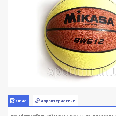
Опис
Характеристики
М'яч баскетбольний
MIKASA BW612
, рекомендовани