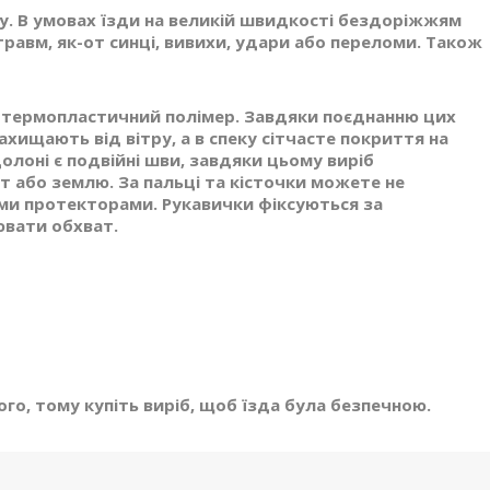
су. В умовах їзди на великій швидкості бездоріжжям
равм, як-от синці, вивихи, удари або переломи. Також
 і термопластичний полімер. Завдяки поєднанню цих
ахищають від вітру, а в спеку сітчасте покриття на
долоні є подвійні шви, завдяки цьому виріб
т або землю. За пальці та кісточки можете не
ми протекторами. Рукавички фіксуються за
ювати обхват.
го, тому купіть виріб, щоб їзда була безпечною.