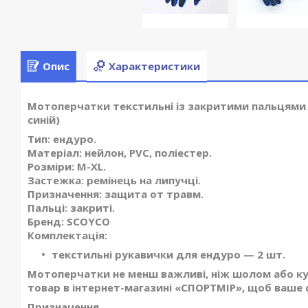
Опис
Характеристики
Мотоперчатки текстильні із закритими пальцями
синій)
Тип:
ендуро.
Матеріал:
нейлон, PVC, поліестер.
Розміри:
M-XL.
Застежка:
ремінець на липучці.
Призначення:
защита от травм.
Пальці:
закриті.
Бренд:
SCOYCO
Комплектація:
текстильні рукавички для ендуро — 2 шт.
Мотоперчатки не менш важливі, ніж шолом або ку
товар в інтернет-магазині «СПОРТМІР», щоб ваше
Призначення