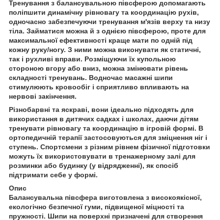
Тренування з балансувальною півсферою допомагають
поліпшити динамічну рівновагу та координацію рухів,
одночасно забезпечуючи тренування м'язів верху та низу
тіла. Займатися можна й з однією півсферою, проте для
максимальної ефективності краще мати по одній під
кожну руку/ногу. З ними можна виконувати як статичні,
так і рухливі вправи. Розміщуючи їх купольною
стороною вгору або вниз, можна змінювати рівень
складності тренувань. Водночас масажні шипи
стимулюють кровообіг і сприятливо впливають на
нервові закінчення.
Різнобарвні та яскраві, вони ідеально підходять для
використання в дитячих садках і школах, даючи дітям
тренувати рівновагу та координацію в ігровій формі. В
ортопедичній терапії застосовуються для зміцнення ніг і
ступень. Спортсмени з різним рівнем фізичної підготовки
можуть їх використовувати в тренажерному залі для
розминки або будинку (у відрядженні), як спосіб
підтримати себе у формі.
Опис
Балансувальна півсфера виготовлена з високоякісної,
екологічно безпечної гуми, підвищеної міцності та
пружності. Шипи на поверхні призначені для створення