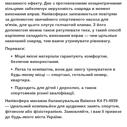
масажного ефекту. Дно з протиковзними концентричними
кільцями забезпечує нерухомість снаряда в момент
виконання вправ. Напівсферах заповнюється повітрям
за допомогою звичайного спортивного насоса для
м'ячів, для цього слугує голчастий клапан. З його
допомогою можна також регулювати тиск, у такий спосіб
варіюючи складність виконання вправ — чим щільніше
накачаний снаряд, тим важче утримувати рівновагу.
Переваги
:
Міцні якісні матеріали гарантують комфортне,
безпечне використання.
Легка та компактна, вона дає змогу тренуватися в
будь-якому місці — спортзал, готельний номер,
квартира.
Підходить для дітей і дорослих, а також
спортсменів різної кваліфікації.
Напівсфера масажна балансувальна Balance Kit FI-4939
— ідеальний компаньйон для щоденних занять спортом,
фітнесом або фізіотерапією. Замовляйте, і вам її привезе
до будь-якого міста України.