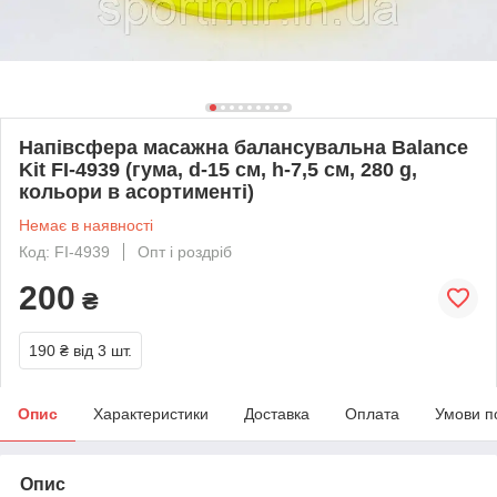
Напівсфера масажна балансувальна Balance
Kit FI-4939 (гума, d-15 см, h-7,5 см, 280 g,
кольори в асортименті)
Немає в наявності
Код: FI-4939
Опт і роздріб
200
₴
190 ₴
від 3 шт.
Опис
Характеристики
Доставка
Оплата
Умови п
Опис