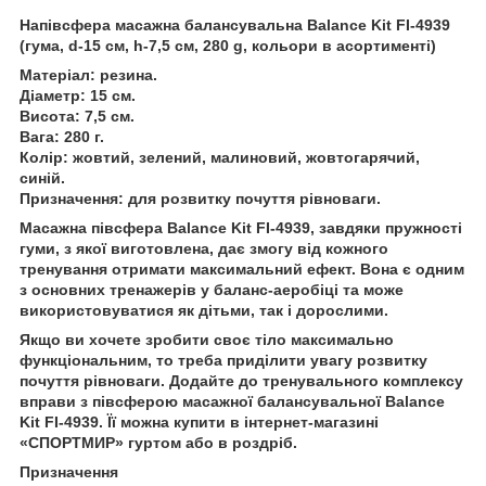
Напівсфера масажна балансувальна Balance Kit FI-4939
(гума, d-15 см, h-7,5 см, 280 g, кольори в асортименті)
Матеріал
: резина.
Діаметр
: 15 см.
Висота
: 7,5 см.
Вага
: 280 г.
Колір
: жовтий, зелений, малиновий, жовтогарячий,
синій.
Призначення
: для розвитку почуття рівноваги.
Масажна півсфера Balance Kit FI-4939, завдяки пружності
гуми, з якої виготовлена, дає змогу від кожного
тренування отримати максимальний ефект. Вона є одним
з основних тренажерів у баланс-аеробіці та може
використовуватися як дітьми, так і дорослими.
Якщо ви хочете зробити своє тіло максимально
функціональним, то треба приділити увагу розвитку
почуття рівноваги. Додайте до тренувального комплексу
вправи з півсферою масажної балансувальної Balance
Kit FI-4939. Її можна купити в інтернет-магазині
«СПОРТМИР» гуртом або в роздріб.
Призначення