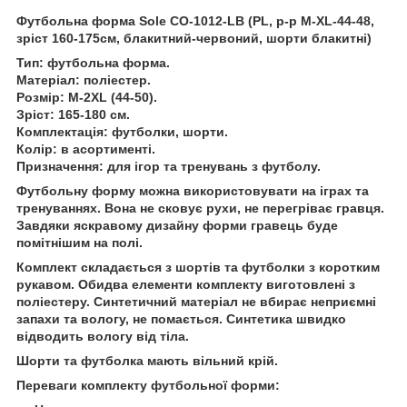
Футбольна форма Sole CO-1012-LB (PL, р-р M-XL-44-48,
зріст 160-175см, блакитний-червоний, шорти блакитні)
Тип: футбольна форма.
Матеріал: поліестер.
Розмір: M-2XL (44-50).
Зріст: 165-180 см.
Комплектація: футболки, шорти.
Колір: в асортименті.
Призначення: для ігор та тренувань з футболу.
Футбольну форму можна використовувати на іграх та
тренуваннях. Вона не сковує рухи, не перегріває гравця.
Завдяки яскравому дизайну форми гравець буде
помітнішим на полі.
Комплект складається з шортів та футболки з коротким
рукавом. Обидва елементи комплекту виготовлені з
поліестеру. Синтетичний матеріал не вбирає неприємні
запахи та вологу, не помається. Синтетика швидко
відводить вологу від тіла.
Шорти та футболка мають вільний крій.
Переваги комплекту футбольної форми: