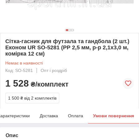
Сітка-гасник для футзала та гандбола (2 шт.)
Економ UR SO-5281 (PP 2,5 мм, р-р 2,1x3,0 м,
комірка 12 см)
Немає в наявності
Код: SO-5281
Опт і роздріб
1 528
₴/комплект
1 500 ₴
від 2 комплектів
арактеристики
Доставка
Оплата
Умови повернення
Опис