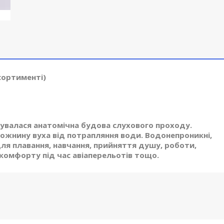
асортименті)
вувалася анатомічна будова слухового проходу.
рожнину вуха від потрапляння води. Водонепроникні,
ля плавання, навчання, прийняття душу, роботи,
комфорту під час авіаперельотів тощо.