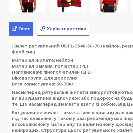
Опис
Характеристики
Жилет рятувальний UR PL-3548-50-70 (нейлон, ремені
фарб,син)
Матеріал жилета: нейлон
Матеріал ременя: поліестер (PL)
Наповнювач: пінополіетилен (EPE)
Вікова група: для дорослих
Вага користувача: 50-70кг
Насамперед рятувальні жилети використовуються 
ви вирушаєте на відпочинок або подорож на буд
те, що насамперед ви маєте взяти із собою. Від 
Рятувальний жилет також стане в пригоді для нав
під час плавання, у такому разі рекомендуємо пі
високоякісному матеріалу та величезному досвід
найкращих. Структура цього рятувального жилета 