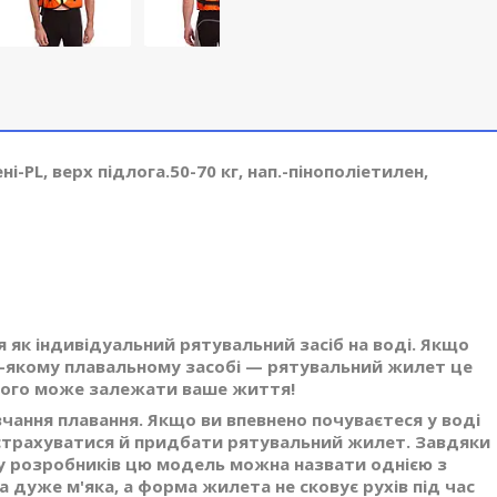
-PL, верх підлога.50-70 кг, нап.-пінополіетилен,
як індивідуальний рятувальний засіб на воді. Якщо
ь-якому плавальному засобі — рятувальний жилет це
цього може залежати ваше життя!
чання плавання. Якщо ви впевнено почуваєтеся у воді
дстрахуватися й придбати рятувальний жилет. Завдяки
у розробників цю модель можна назвати однією з
дуже м'яка, а форма жилета не сковує рухів під час