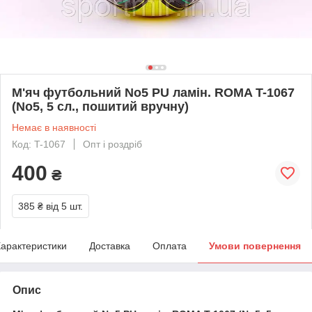
М'яч футбольний No5 PU ламін. ROMA T-1067
(No5, 5 сл., пошитий вручну)
Немає в наявності
Код: T-1067
Опт і роздріб
400
₴
385 ₴
від 5 шт.
арактеристики
Доставка
Оплата
Умови повернення
Опис