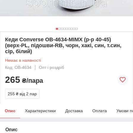
Кеди Converse OB-4634-MIMX (р-р 40-45)
(верх-PL, підошви-RB, чорн, хакі, син, т.син,
сір, білий)
Немає в наявності
Код: OB-4634
Опт і роздріб
265
₴/пара
255 ₴
від 2 пар
Опис
Характеристики
Доставка
Оплата
Умови п
Опис