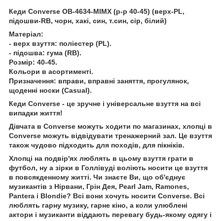
Кеди Converse OB-4634-MIMX (р-р 40-45) (верх-PL,
підошви-RB, чорн, хакі, син, т.син, сір, білий)
Матеріал:
- верх взуття: поліестер (PL).
- підошва: гума (RB).
Розмір: 40-45.
Кольори в асортименті.
Призначення: вправи, вправні заняття, прогулянок,
щоденні носки (Casual).
Кеди Converse - це зручне і універсальне взуття на всі
випадки життя!
Дівчата в Converse можуть ходити по магазинах, хлопці в
Converse можуть відвідувати тренажерний зал. Це взуття
також чудово підходить для походів, для пікніків.
Хлопці на подвір'ях люблять в цьому взуття грати в
футбол, ну а зірки в Голлівуді воліють носити це взуття
в повсякденному житті. Чи знаєте Ви, що об'єднує
музикантів з Нірвани, Грін Дея, Pearl Jam, Ramones,
Pantera і Blondie? Всі вони хочуть носити Converse. Всі
люблять гарну музику, гарне кіно, а коли улюблені
актори і музиканти віддають перевагу будь-якому одягу і