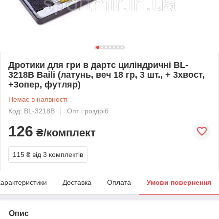
Дротики для гри в дартс циліндричні BL-
3218B Baili (латунь, веч 18 гр, 3 шт., + 3хвост,
+3опер, футляр)
Немає в наявності
Код: BL-3218B
Опт і роздріб
126
₴/комплект
115 ₴
від 3 комплектів
арактеристики
Доставка
Оплата
Умови повернення
Опис