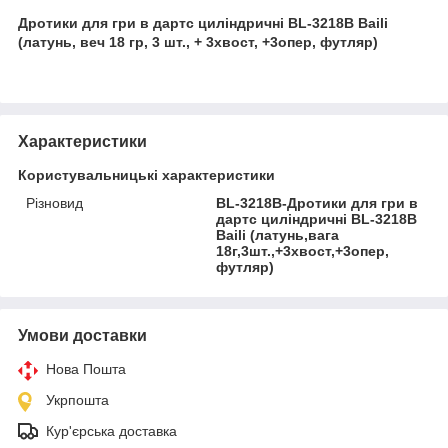
Дротики для гри в дартс циліндричні BL-3218B Baili
(латунь, веч 18 гр, 3 шт., + 3хвост, +3опер, футляр)
Характеристики
Користувальницькі характеристики
Різновид
BL-3218B-Дротики для гри в
дартс циліндричні BL-3218B
Baili (латунь,вага
18г,3шт.,+3хвост,+3опер,
футляр)
Умови доставки
Нова Пошта
Укрпошта
Кур'єрська доставка