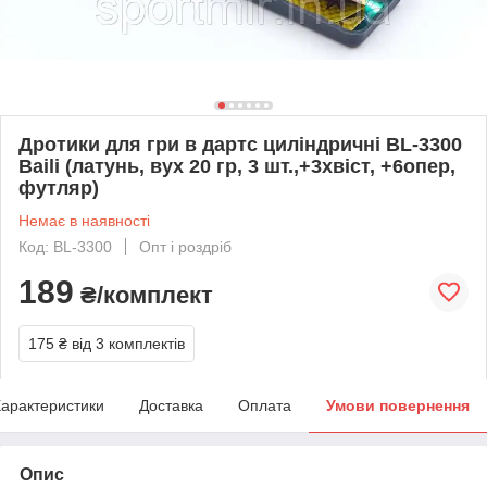
Дротики для гри в дартс циліндричні BL-3300
Baili (латунь, вух 20 гр, 3 шт.,+3хвіст, +6опер,
футляр)
Немає в наявності
Код: BL-3300
Опт і роздріб
189
₴/комплект
175 ₴
від 3 комплектів
арактеристики
Доставка
Оплата
Умови повернення
Опис