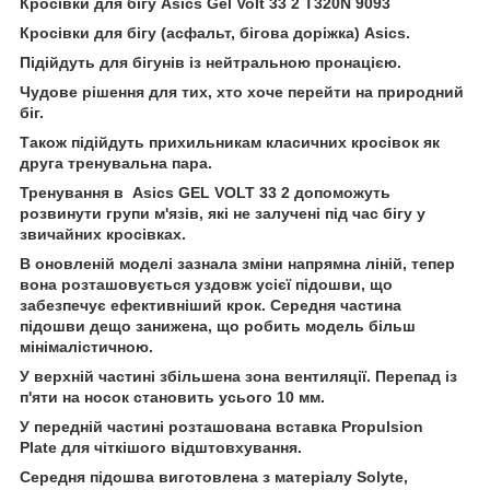
Кросівки для бігу Asics Gel Volt 33 2 T320N 9093
Кросівки для бігу (асфальт, бігова доріжка) Asics.
Підійдуть для бігунів із нейтральною пронацією.
Чудове рішення для тих, хто хоче перейти на природний
біг.
Також підійдуть прихильникам класичних кросівок як
друга тренувальна пара.
Тренування в Asics GEL VOLT 33 2 допоможуть
розвинути групи м'язів, які не залучені під час бігу у
звичайних кросівках.
В оновленій моделі зазнала зміни напрямна ліній, тепер
вона розташовується уздовж усієї підошви, що
забезпечує ефективніший крок. Середня частина
підошви дещо занижена, що робить модель більш
мінімалістичною.
У верхній частині збільшена зона вентиляції. Перепад із
п'яти на носок становить усього 10 мм.
У передній частині розташована вставка Propulsion
Plate для чіткішого відштовхування.
Середня підошва виготовлена з матеріалу Solyte,